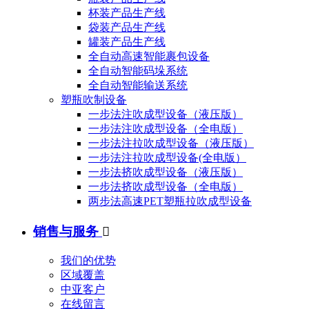
杯装产品生产线
袋装产品生产线
罐装产品生产线
全自动高速智能裹包设备
全自动智能码垛系统
全自动智能输送系统
塑瓶吹制设备
一步法注吹成型设备（液压版）
一步法注吹成型设备（全电版）
一步法注拉吹成型设备（液压版）
一步法注拉吹成型设备(全电版）
一步法挤吹成型设备（液压版）
一步法挤吹成型设备（全电版）
两步法高速PET塑瓶拉吹成型设备
销售与服务

我们的优势
区域覆盖
中亚客户
在线留言