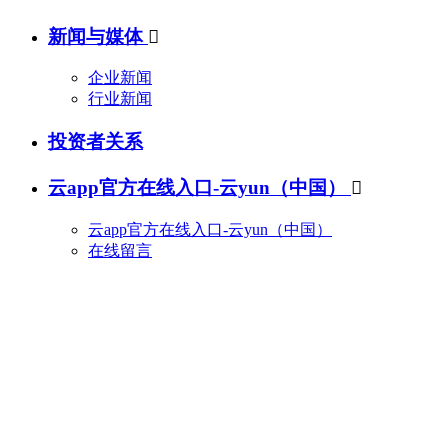
新闻与媒体

企业新闻
行业新闻
投资者关系
云app官方在线入口-云yun（中国）

云app官方在线入口-云yun（中国）
在线留言