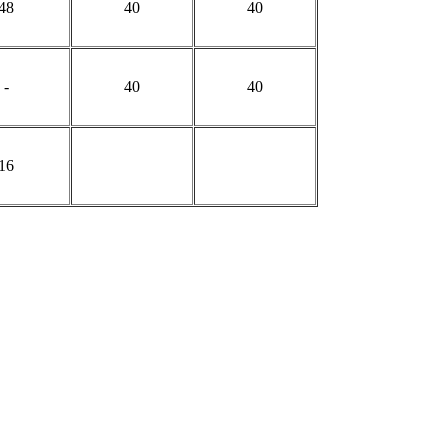
48
40
40
-
40
40
16