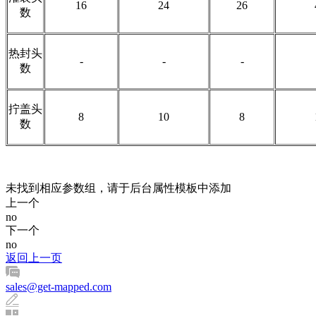
16
24
26
数
热封头
-
-
-
数
拧盖头
8
10
8
数
未找到相应参数组，请于后台属性模板中添加
上一个
no
下一个
no
返回上一页
sales@get-mapped.com