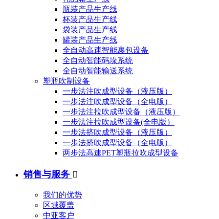
瓶装产品生产线
杯装产品生产线
袋装产品生产线
罐装产品生产线
全自动高速智能裹包设备
全自动智能码垛系统
全自动智能输送系统
塑瓶吹制设备
一步法注吹成型设备（液压版）
一步法注吹成型设备（全电版）
一步法注拉吹成型设备（液压版）
一步法注拉吹成型设备(全电版）
一步法挤吹成型设备（液压版）
一步法挤吹成型设备（全电版）
两步法高速PET塑瓶拉吹成型设备
销售与服务

我们的优势
区域覆盖
中亚客户