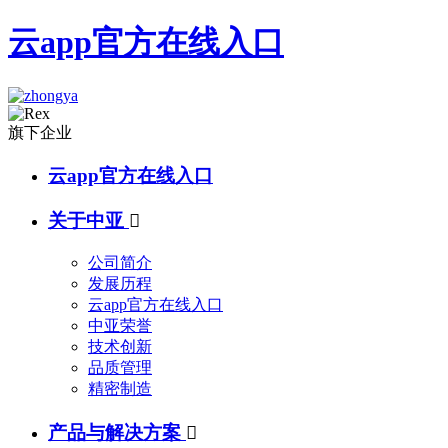
云app官方在线入口
旗下企业
云app官方在线入口
关于中亚

公司简介
发展历程
云app官方在线入口
中亚荣誉
技术创新
品质管理
精密制造
产品与解决方案
