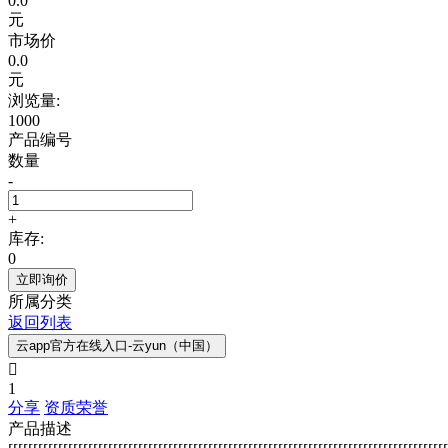
0.0
元
市场价
0.0
元
浏览量:
1000
产品编号
数量
-
+
库存:
0
立即询价
所属分类
返回列表
云app官方在线入口-云yun（中国）

1
分享
资质荣誉
产品描述