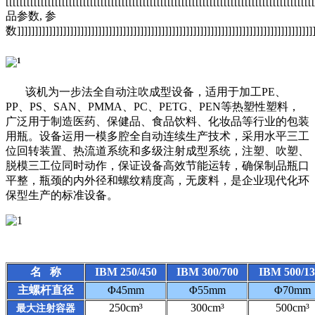
[[[[[[[[[[[[[[[[[[[[[[[[[[[[[[[[[[[[[[[[[[[[[[[[[[[[[[[[[[[[[[[[[[[[[[[[[[[[[[[[[[[[[[[
品参数, 参
数]]]]]]]]]]]]]]]]]]]]]]]]]]]]]]]]]]]]]]]]]]]]]]]]]]]]]]]]]]]]]]]]]]]]]]]]]]]]]]]]]]]]]]
该机为一步法全自动注吹成型设备，适用于加工PE、
PP、PS、SAN、PMMA、PC、PETG、PEN等热塑性塑料，
广泛用于制造医药、保健品、食品饮料、化妆品等行业的包装
用瓶。设备运用一模多腔全自动连续生产技术，采用水平三工
位回转装置、热流道系统和多级注射成型系统，注塑、吹塑、
脱模三工位同时动作，保证设备高效节能运转，确保制品瓶口
平整，瓶颈的内外径和螺纹精度高，无废料，是企业现代化环
保型生产的标准设备。
名 称
IBM 250/450
IBM 300/700
IBM 500/13
主螺杆直径
Φ45mm
Φ55mm
Φ70mm
250cm³
300cm³
500cm³
最大注射容器