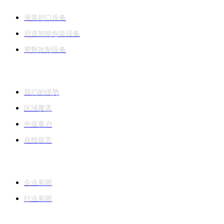
灌装封口设备
后道智能包装设备
塑瓶吹制设备
销售与服务
我们的优势
区域覆盖
中亚客户
在线留言
新闻与媒体
企业新闻
行业新闻
投资者关系