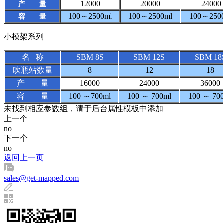
12000
20000
24000
产 量
100～2500ml
100～2500ml
100～250
容 量
小模架系列
名 称
SBM 8S
SBM 12S
SBM 18
吹瓶站数量
8
12
18
产 量
16000
24000
36000
容 量
100 ～700ml
100 ～ 700ml
100 ～ 70
未找到相应参数组，请于后台属性模板中添加
上一个
no
下一个
no
返回上一页
sales@get-mapped.com