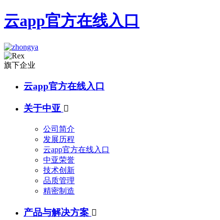
云app官方在线入口
旗下企业
云app官方在线入口
关于中亚

公司简介
发展历程
云app官方在线入口
中亚荣誉
技术创新
品质管理
精密制造
产品与解决方案
