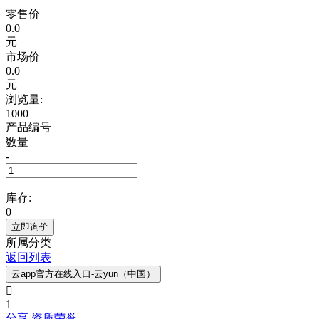
零售价
0.0
元
市场价
0.0
元
浏览量:
1000
产品编号
数量
-
+
库存:
0
立即询价
所属分类
返回列表
云app官方在线入口-云yun（中国）

1
分享
资质荣誉