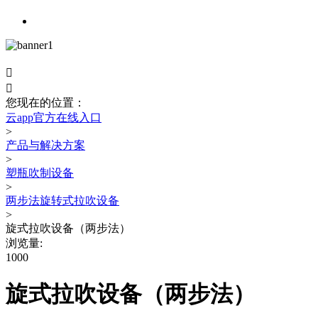


您现在的位置：
云app官方在线入口
>
产品与解决方案
>
塑瓶吹制设备
>
两步法旋转式拉吹设备
>
旋式拉吹设备（两步法）
浏览量:
1000
旋式拉吹设备（两步法）