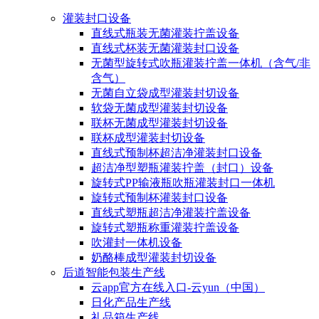
灌装封口设备
直线式瓶装无菌灌装拧盖设备
直线式杯装无菌灌装封口设备
无菌型旋转式吹瓶灌装拧盖一体机（含气/非
含气）
无菌自立袋成型灌装封切设备
软袋无菌成型灌装封切设备
联杯无菌成型灌装封切设备
联杯成型灌装封切设备
直线式预制杯超洁净灌装封口设备
超洁净型塑瓶灌装拧盖（封口）设备
旋转式PP输液瓶吹瓶灌装封口一体机
旋转式预制杯灌装封口设备
直线式塑瓶超洁净灌装拧盖设备
旋转式塑瓶称重灌装拧盖设备
吹灌封一体机设备
奶酪棒成型灌装封切设备
后道智能包装生产线
云app官方在线入口-云yun（中国）
日化产品生产线
礼品箱生产线