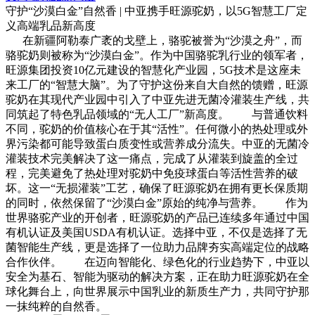
守护“沙漠白金”自然香 | 中亚携手旺源驼奶，以5G智慧工厂定
义高端乳品新高度
在新疆阿勒泰广袤的戈壁上，骆驼被誉为“沙漠之舟”，而
骆驼奶则被称为“沙漠白金”。作为中国骆驼乳行业的领军者，
旺源集团投资10亿元建设的智慧化产业园，5G技术是这座未
来工厂的“智慧大脑”。为了守护这份来自大自然的馈赠，旺源
驼奶在其现代产业园中引入了中亚先进无菌冷灌装生产线，共
同筑起了特色乳品领域的“无人工厂”新高度。 与普通饮料
不同，驼奶的价值核心在于其“活性”。任何微小的热处理或外
界污染都可能导致蛋白质变性或营养成分流失。中亚的无菌冷
灌装技术完美解决了这一痛点，完成了从灌装到旋盖的全过
程，完美避免了热处理对驼奶中免疫球蛋白等活性营养的破
坏。这一“无损灌装”工艺，确保了旺源驼奶在拥有更长保质期
的同时，依然保留了“沙漠白金”原始的纯净与营养。 作为
世界骆驼产业的开创者，旺源驼奶的产品已连续多年通过中国
有机认证及美国USDA有机认证。选择中亚，不仅是选择了无
菌智能生产线，更是选择了一位助力品牌夯实高端定位的战略
合作伙伴。 在迈向智能化、绿色化的行业趋势下，中亚以
安全为基石、智能为驱动的解决方案，正在助力旺源驼奶在全
球化舞台上，向世界展示中国乳业的新质生产力，共同守护那
一抹纯粹的自然香。