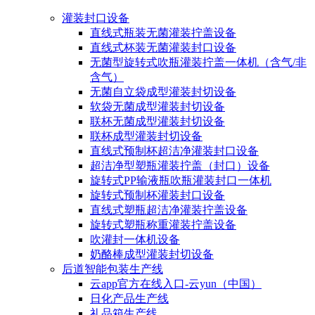
灌装封口设备
直线式瓶装无菌灌装拧盖设备
直线式杯装无菌灌装封口设备
无菌型旋转式吹瓶灌装拧盖一体机（含气/非
含气）
无菌自立袋成型灌装封切设备
软袋无菌成型灌装封切设备
联杯无菌成型灌装封切设备
联杯成型灌装封切设备
直线式预制杯超洁净灌装封口设备
超洁净型塑瓶灌装拧盖（封口）设备
旋转式PP输液瓶吹瓶灌装封口一体机
旋转式预制杯灌装封口设备
直线式塑瓶超洁净灌装拧盖设备
旋转式塑瓶称重灌装拧盖设备
吹灌封一体机设备
奶酪棒成型灌装封切设备
后道智能包装生产线
云app官方在线入口-云yun（中国）
日化产品生产线
礼品箱生产线