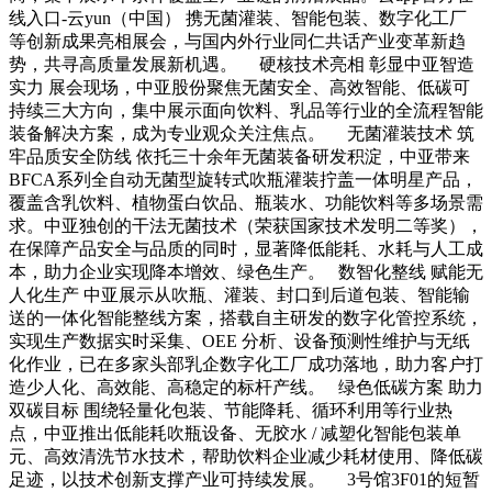
线入口-云yun（中国） 携无菌灌装、智能包装、数字化工厂
等创新成果亮相展会，与国内外行业同仁共话产业变革新趋
势，共寻高质量发展新机遇。 硬核技术亮相 彰显中亚智造
实力 展会现场，中亚股份聚焦无菌安全、高效智能、低碳可
持续三大方向，集中展示面向饮料、乳品等行业的全流程智能
装备解决方案，成为专业观众关注焦点。 无菌灌装技术 筑
牢品质安全防线 依托三十余年无菌装备研发积淀，中亚带来
BFCA系列全自动无菌型旋转式吹瓶灌装拧盖一体明星产品，
覆盖含乳饮料、植物蛋白饮品、瓶装水、功能饮料等多场景需
求。中亚独创的干法无菌技术（荣获国家技术发明二等奖），
在保障产品安全与品质的同时，显著降低能耗、水耗与人工成
本，助力企业实现降本增效、绿色生产。 数智化整线 赋能无
人化生产 中亚展示从吹瓶、灌装、封口到后道包装、智能输
送的一体化智能整线方案，搭载自主研发的数字化管控系统，
实现生产数据实时采集、OEE 分析、设备预测性维护与无纸
化作业，已在多家头部乳企数字化工厂成功落地，助力客户打
造少人化、高效能、高稳定的标杆产线。 绿色低碳方案 助力
双碳目标 围绕轻量化包装、节能降耗、循环利用等行业热
点，中亚推出低能耗吹瓶设备、无胶水 / 减塑化智能包装单
元、高效清洗节水技术，帮助饮料企业减少耗材使用、降低碳
足迹，以技术创新支撑产业可持续发展。 3号馆3F01的短暂