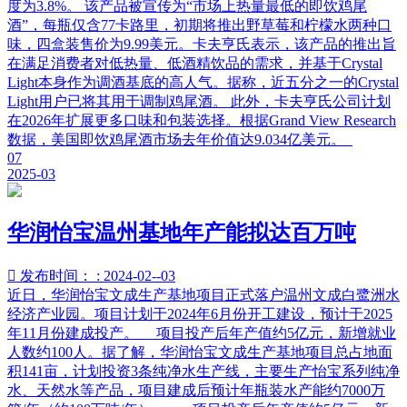
度为3.8%。 该产品被宣传为“市场上热量最低的即饮鸡尾
酒”，每瓶仅含77卡路里，初期将推出野草莓和柠檬水两种口
味，四盒装售价为9.99美元。卡夫亨氏表示，该产品的推出旨
在满足消费者对低热量、低酒精饮品的需求，并基于Crystal
Light本身作为调酒基底的高人气。据称，近五分之一的Crystal
Light用户已将其用于调制鸡尾酒。 此外，卡夫亨氏公司计划
在2026年扩展更多口味和包装选择。根据Grand View Research
数据，美国即饮鸡尾酒市场去年价值达9.034亿美元。
07
2025-03
华润怡宝温州基地年产能拟达百万吨

发布时间： : 2024-02--03
近日，华润怡宝文成生产基地项目正式落户温州文成白鹭洲水
经济产业园。项目计划于2024年6月份开工建设，预计于2025
年11月份建成投产。 项目投产后年产值约5亿元，新增就业
人数约100人。据了解，华润怡宝文成生产基地项目总占地面
积141亩，计划投资3条纯净水生产线，主要生产怡宝系列纯净
水、天然水等产品，项目建成后预计年瓶装水产能约7000万