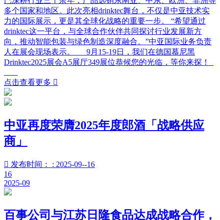
已深耕行业三十余年，产品远销东南亚、中东、欧洲、非洲等
多个国家和地区。此次亮相drinktec舞台，不仅是中亚技术实
力的国际展示，更是其全球化战略的重要一步。 “希望通过
drinktec这一平台，与全球合作伙伴共同探讨行业发展新方
向，推动智能包装与绿色制造深度融合。”中亚国际业务负责
人在展会现场表示。 9月15-19日，我们在德国慕尼黑
Drinktec2025展会A5展厅349展位恭候您的光临，等你来探！
点击查看更多

中亚再度荣膺2025年度郎酒「战略供应
商」

发布时间： : 2025-09--16
16
2025-09
百事公司与江苏日隆食品达成战略合作，