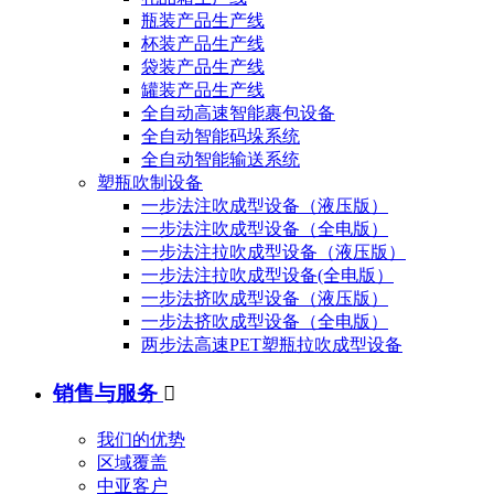
瓶装产品生产线
杯装产品生产线
袋装产品生产线
罐装产品生产线
全自动高速智能裹包设备
全自动智能码垛系统
全自动智能输送系统
塑瓶吹制设备
一步法注吹成型设备（液压版）
一步法注吹成型设备（全电版）
一步法注拉吹成型设备（液压版）
一步法注拉吹成型设备(全电版）
一步法挤吹成型设备（液压版）
一步法挤吹成型设备（全电版）
两步法高速PET塑瓶拉吹成型设备
销售与服务

我们的优势
区域覆盖
中亚客户