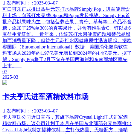

发布时间： : 2025-03--07
可口可乐正式推出益生元苏打水品牌Simply Pop，进军健康饮
料市场，向苏打水品牌Olipop和Poppi发起挑战。Simply Pop首
批产品以果味为主，包括菠萝芒果、青柠、草莓等，产品不含
糖，添加了25%至30%的真实果汁，并含有维生素C、锌以及6
克益生元纤维。 近年来，传统苏打水因健康问题和替代品增
加而消费量下降，但益生元苏打水因健康属性迅速崛起。据欧
睿国际（Euromonitor International）数据，美国消化健康软饮
料市场从2020年的1.97亿美元增长到2024年的4.4亿美元。据了
解，Simply Pop将于2月下旬在美国西海岸和东南部地区率先
上市。
07
2025-03
卡夫亨氏进军酒精饮料市场

发布时间： : 2025-03--07
卡夫亨氏公司近日宣布，其旗下品牌Crystal Light正式进军酒
精饮料市场。该公司计划于本月在美国东北部部分零售商推出
Crystal Light伏特加提神饮料，主打低热量、无糖配方，酒精