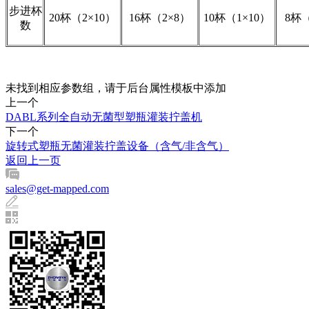
步进杯
20杯（2×10）
16杯（2×8）
10杯（1×10）
8杯（
数
未找到相应参数组，请于后台属性模板中添加
上一个
DABL系列全自动无菌型塑瓶灌装拧盖机
下一个
旋转式塑瓶无菌灌装拧盖设备（含气/非含气）
返回上一页
sales@get-mapped.com