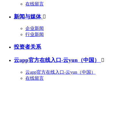
在线留言
新闻与媒体

企业新闻
行业新闻
投资者关系
云app官方在线入口-云yun（中国）

云app官方在线入口-云yun（中国）
在线留言