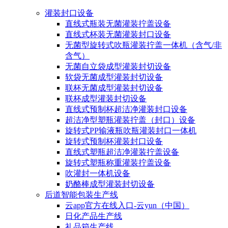
灌装封口设备
直线式瓶装无菌灌装拧盖设备
直线式杯装无菌灌装封口设备
无菌型旋转式吹瓶灌装拧盖一体机（含气/非
含气）
无菌自立袋成型灌装封切设备
软袋无菌成型灌装封切设备
联杯无菌成型灌装封切设备
联杯成型灌装封切设备
直线式预制杯超洁净灌装封口设备
超洁净型塑瓶灌装拧盖（封口）设备
旋转式PP输液瓶吹瓶灌装封口一体机
旋转式预制杯灌装封口设备
直线式塑瓶超洁净灌装拧盖设备
旋转式塑瓶称重灌装拧盖设备
吹灌封一体机设备
奶酪棒成型灌装封切设备
后道智能包装生产线
云app官方在线入口-云yun（中国）
日化产品生产线
礼品箱生产线