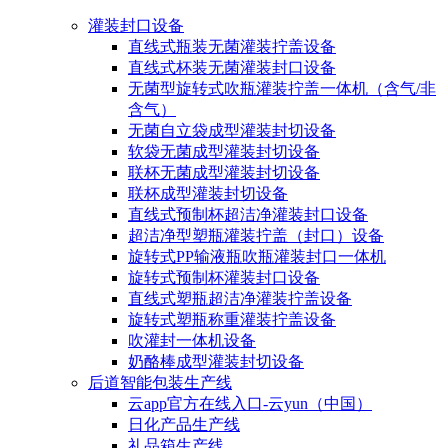
灌装封口设备
直线式瓶装无菌灌装拧盖设备
直线式杯装无菌灌装封口设备
无菌型旋转式吹瓶灌装拧盖一体机（含气/非
含气）
无菌自立袋成型灌装封切设备
软袋无菌成型灌装封切设备
联杯无菌成型灌装封切设备
联杯成型灌装封切设备
直线式预制杯超洁净灌装封口设备
超洁净型塑瓶灌装拧盖（封口）设备
旋转式PP输液瓶吹瓶灌装封口一体机
旋转式预制杯灌装封口设备
直线式塑瓶超洁净灌装拧盖设备
旋转式塑瓶称重灌装拧盖设备
吹灌封一体机设备
奶酪棒成型灌装封切设备
后道智能包装生产线
云app官方在线入口-云yun（中国）
日化产品生产线
礼品箱生产线