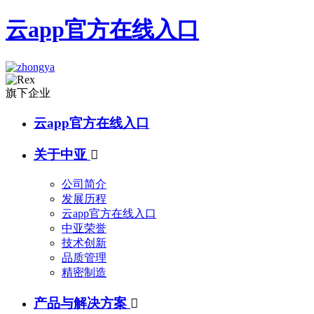
云app官方在线入口
旗下企业
云app官方在线入口
关于中亚

公司简介
发展历程
云app官方在线入口
中亚荣誉
技术创新
品质管理
精密制造
产品与解决方案
