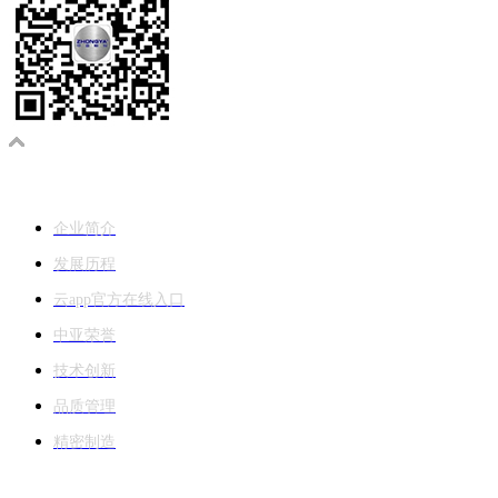
关于中亚
企业简介
发展历程
云app官方在线入口
中亚荣誉
技术创新
品质管理
精密制造
产品与解决方案