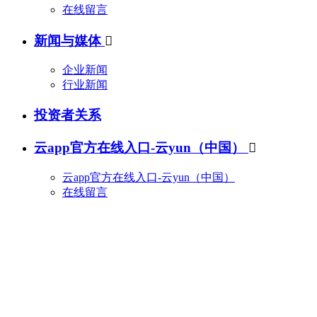
在线留言
新闻与媒体

企业新闻
行业新闻
投资者关系
云app官方在线入口-云yun（中国）

云app官方在线入口-云yun（中国）
在线留言