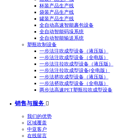
杯装产品生产线
袋装产品生产线
罐装产品生产线
全自动高速智能裹包设备
全自动智能码垛系统
全自动智能输送系统
塑瓶吹制设备
一步法注吹成型设备（液压版）
一步法注吹成型设备（全电版）
一步法注拉吹成型设备（液压版）
一步法注拉吹成型设备(全电版）
一步法挤吹成型设备（液压版）
一步法挤吹成型设备（全电版）
两步法高速PET塑瓶拉吹成型设备
销售与服务

我们的优势
区域覆盖
中亚客户
在线留言