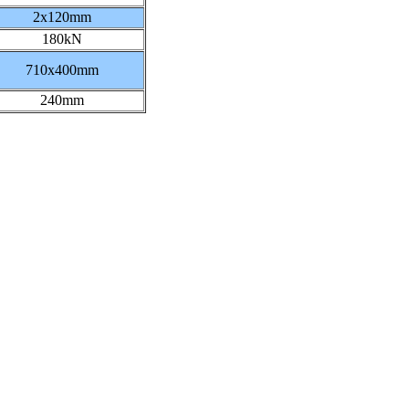
2x120mm
180kN
710x400mm
240mm