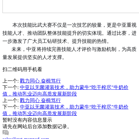
本次技能比武大赛不仅是一次技艺的较量，更是
重视
中亚
技能人才、推动团队整体技能提升的切实体现。通过比赛，进
一步激发了广大员工钻研技术、提升技能的热情。
未来，
将持续完善技能人才评价与激励机制，为高质
中亚
量发展提供坚实的人才支撑。
扫二维码用手机看
上一个
:
戮力同心 奋楫笃行
下一个
:
中亚以无菌灌装技术，助力蒙牛“吃干榨尽”牛奶价
值，推动乳业迈向高质发展新阶段
上一个
:
戮力同心 奋楫笃行
下一个
:
中亚以无菌灌装技术，助力蒙牛“吃干榨尽”牛奶价
值，推动乳业迈向高质发展新阶段
暂时没有内容信息显示
请先在网站后台添加数据记录。