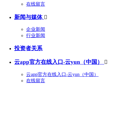
在线留言
新闻与媒体

企业新闻
行业新闻
投资者关系
云app官方在线入口-云yun（中国）

云app官方在线入口-云yun（中国）
在线留言