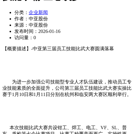
分类：
企业新闻
作者：
中亚股份
来源：
中亚股份
发布时间：
2026-01-16
访问量：
0
【概要描述】
-中亚第三届员工技能比武大赛圆满落幕
为进一步加强公司技能型专业人才队伍建设，推动员工专
业技能素质的全面提升，公司第三届员工技能比武大赛实操比
赛于1月10日和1月11日分别在杭州和临安两大赛区顺利举行。
本次技能比武大赛共设钳工、焊工、电工、VF、SL、普
车、质检等七个比赛项目，比赛工种覆盖面更广，实操性更