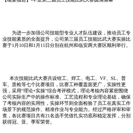
为进一步加强公司技能型专业人才队伍建设，推动员工专
业技能素质的全面提升，公司第三届员工技能比武大赛实操比
赛于1月10日和1月11日分别在杭州和临安两大赛区顺利举行。
本次技能比武大赛共设钳工、焊工、电工、VF、SL、普
车、质检等七个比赛项目，比赛工种覆盖面更广，实操性更
强，采用“理论+实操”综合考评模式，理论考核内容紧密围绕
公司实际生产中的操作标准、工艺流程和专业理论基础，确保
了考核内容的实用性，实操环节则全面检验了员工在真实工作
场景下的规范操作、精准作业与专业能力。经过严格评审和审
查，各比赛项目共有21名选手凭借扎实功底和稳定发挥，分别
获得冠、亚、季军荣誉。