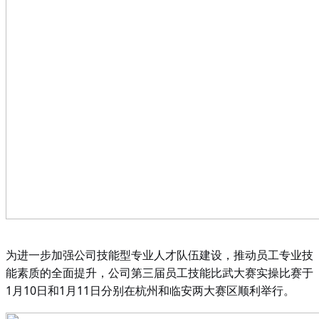
为进一步
公司技能型专业人才队伍建设，推动员工专业技
加强
能素质的全面提升，公司第三届员工技能比武大赛实操比赛于
1月10日和1月11日分别在杭州和临安两大赛区顺利举行。