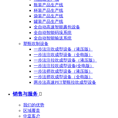
瓶装产品生产线
杯装产品生产线
袋装产品生产线
罐装产品生产线
全自动高速智能裹包设备
全自动智能码垛系统
全自动智能输送系统
塑瓶吹制设备
一步法注吹成型设备（液压版）
一步法注吹成型设备（全电版）
一步法注拉吹成型设备（液压版）
一步法注拉吹成型设备(全电版）
一步法挤吹成型设备（液压版）
一步法挤吹成型设备（全电版）
两步法高速PET塑瓶拉吹成型设备
销售与服务

我们的优势
区域覆盖
中亚客户