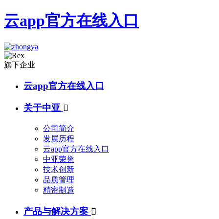
云app官方在线入口
旗下企业
云app官方在线入口
关于中亚

公司简介
发展历程
云app官方在线入口
中亚荣誉
技术创新
品质管理
精密制造
产品与解决方案
