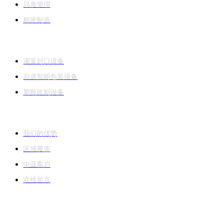
品质管理
精密制造
产品与解决方案
灌装封口设备
后道智能包装设备
塑瓶吹制设备
销售与服务
我们的优势
区域覆盖
中亚客户
在线留言
新闻与媒体