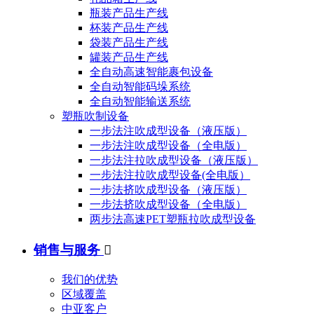
瓶装产品生产线
杯装产品生产线
袋装产品生产线
罐装产品生产线
全自动高速智能裹包设备
全自动智能码垛系统
全自动智能输送系统
塑瓶吹制设备
一步法注吹成型设备（液压版）
一步法注吹成型设备（全电版）
一步法注拉吹成型设备（液压版）
一步法注拉吹成型设备(全电版）
一步法挤吹成型设备（液压版）
一步法挤吹成型设备（全电版）
两步法高速PET塑瓶拉吹成型设备
销售与服务

我们的优势
区域覆盖
中亚客户