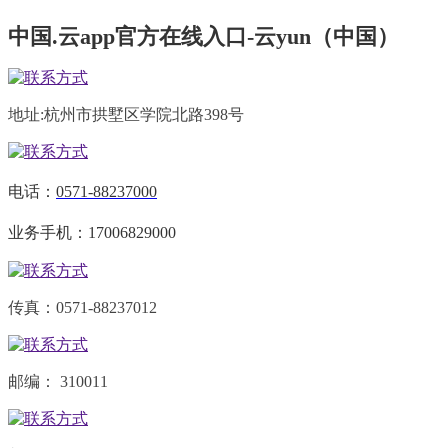
中国.云app官方在线入口-云yun（中国）
地址:杭州市拱墅区学院北路398号
电话：
0571-88237000
业务手机：17006829000
传真：0571-88237012
邮编： 310011