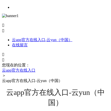


云app官方在线入口-云yun（中国）
在线留言


您现在的位置：
云app官方在线入口
＞
云app官方在线入口-云yun（中国）
云app官方在线入口-云yun（中
国）